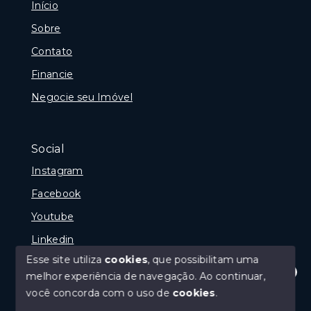
Início
Sobre
Contato
Financie
Negocie seu Imóvel
Social
Instagram
Facebook
Youtube
Linkedin
Esse site utiliza
cookies
, que possibilitam uma
melhor experiência de navegação.
Ao continuar,
Olá! Estamos disponíveis para te ajudar.
você concorda com o uso de
cookies
.
© Copyright 2026 - Reginaldo Polenta - CRECI 31.630
- Todos os direitos reservados