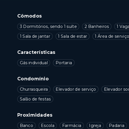
Cômodos
3 Dormitórios, sendo 1 suíte
2 Banheiros
1 Vag
1 Sala de jantar
1 Sala de estar
1 Área de serviç
Características
Gás individual
Portaria
Condomínio
Churrasqueira
Elevador de serviço
Elevador soc
Salão de festas
Proximidades
Banco
Escola
Farmácia
Igreja
Padaria