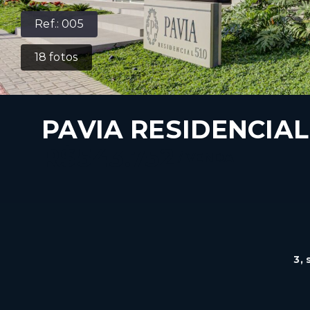
Ref.:
005
18
fotos
PAVIA RESIDENCIAL
R$543.752
/
VENDA
3
,