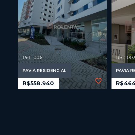
Ref.: 006
Ref.: 00
PAVIA RESIDENCIAL
PAVIA R
R$558.940
R$464
Ref.: 006
Ref.: 00
PAVIA RESIDENCIAL
PAVIA R
R$558.940
R$464
3 Dormitórios, sendo 1
2 Dor