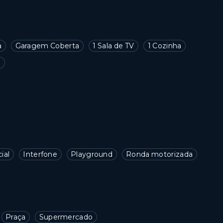
a
Garagem Coberta
1 Sala de TV
1 Cozinha
o
ial
Interfone
Playground
Ronda motorizada
Praça
Supermercado