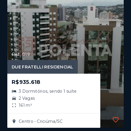
Ref.: 019
DUE FRATELLI RESIDENCIAL
R$935.618
3 Dormitórios, sendo 1 suíte
2 Vagas
161 m²
Centro - Criciúma/SC