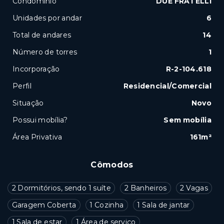
Condomínio
DUE FRATELLI
Unidades por andar
6
Total de andares
14
Número de torres
1
Incorporação
R-2-104.618
Perfil
Residencial/Comercial
Situação
Novo
Possui mobília?
Sem mobília
Área Privativa
161m²
Cômodos
2 Dormitórios, sendo 1 suíte
2 Banheiros
2 Vagas
Garagem Coberta
1 Cozinha
1 Sala de jantar
1 Sala de estar
1 Área de serviço