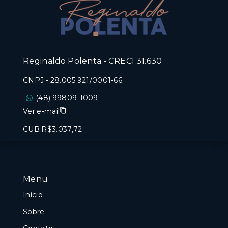
Reginaldo Polenta - CRECI 31.630
CNPJ
-
28.005.921/0001-66
(48) 99809-1009
Ver e-mail
CUB R$3.037,72
Menu
Início
Sobre