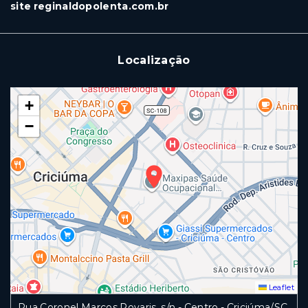
site reginaldopolenta.com.br
Localização
+
−
Leaflet
Rua Coronel Marcos Rovaris, s/n - Centro - Criciúma/SC