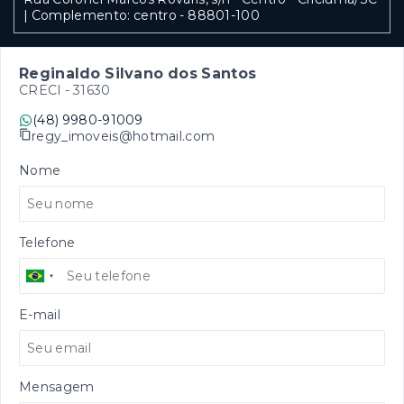
| Complemento: centro
- 88801-100
Reginaldo Silvano dos Santos
CRECI -
31630
(48) 9980-91009
regy_imoveis@hotmail.com
Nome
Telefone
E-mail
Mensagem