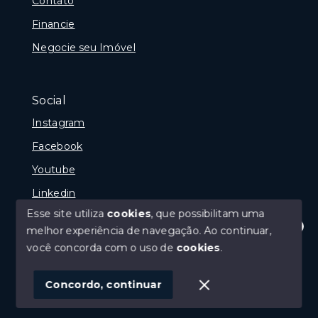
Contato
Financie
Negocie seu Imóvel
Social
Instagram
Facebook
Youtube
Linkedin
Esse site utiliza
cookies
, que possibilitam uma
melhor experiência de navegação.
Ao continuar,
Olá! Estamos disponíveis para te ajudar.
você concorda com o uso de
cookies
.
© Copyright 2026 - Reginaldo Polenta - CRECI 31.630
- Todos os direitos reservados
Concordo, continuar
SITE PARA IMOBILIARIA