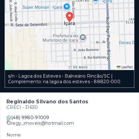
Leaflet
s/n - Lagoa dos Esteves - Balneário Rincão/SC |
Complemento: na lagoa dos esteves
- 88820-000
Reginaldo Silvano dos Santos
CRECI -
31630
(48) 9980-91009
regy_imoveis@hotmail.com
Nome