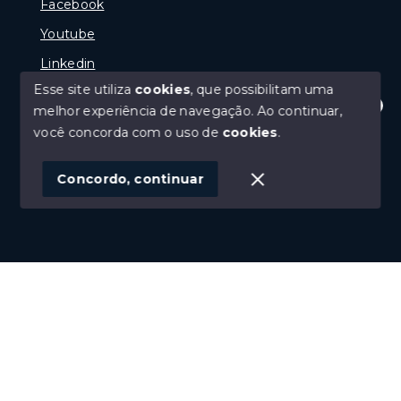
Facebook
Youtube
Linkedin
Esse site utiliza
cookies
, que possibilitam uma
melhor experiência de navegação.
Ao continuar,
Olá! Estamos disponíveis para te ajudar.
você concorda com o uso de
cookies
.
© Copyright 2026 - Reginaldo Polenta - CRECI 31.630
- Todos os direitos reservados
Concordo, continuar
SITE PARA IMOBILIARIA
Início
Histórico
Favoritos