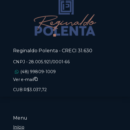
Reginaldo Polenta - CRECI 31.630
CNPJ
-
28.005.921/0001-66
(48) 99809-1009
Ver e-mail
CUB R$3.037,72
Menu
Início