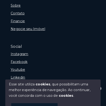
Sobre
Contato
Financie
Negocie seu Imóvel
Social
Instagram
Facebook
Youtube
Linkedin
Esse site utiliza
cookies
, que possibilitam uma
melhor experiência de navegação.
Ao continuar,
Olá! Estamos disponíveis para te ajudar.
você concorda com o uso de
cookies
.
© Copyright 2026 - Reginaldo Polenta - CRECI 31.630
- Todos os direitos reservados