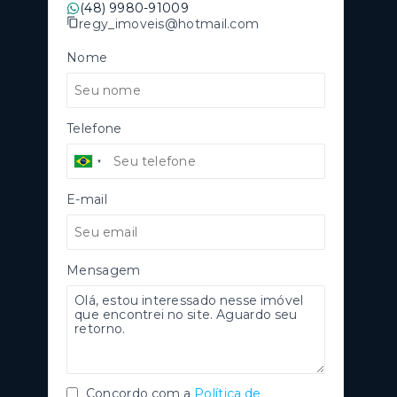
(48) 9980-91009
regy_imoveis@hotmail.com
Nome
Telefone
E-mail
Mensagem
Concordo com a
Política de