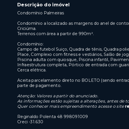
Descrição do imóvel
Condomínio Palmeiras
Condomínio a localizado as margens do anel de contor
Criciúma.
Terrenos com área a partir de 990m².
Condomínio:
Campo de futebol Suiço, Quadra de tênis, Quadra polies
Place, Complexo com fitness e vestiários, Salão de jogo
Piscina adulta com quiosque, Piscina infantil, Pavime
Infraestrutura completa, Pórtico de entrada com guar
Cerca elétrica.
Aceita parcelamento direto no BOLETO (sendo entra
parte de pagamento.
Atenção: Valores a partir do anunciado.
As informações estão sujeitas a alterações, antes de
Quer conhecer mais empreendimento acesse o site
r
Reginaldo Polenta 48 998091009
Creci -31.630