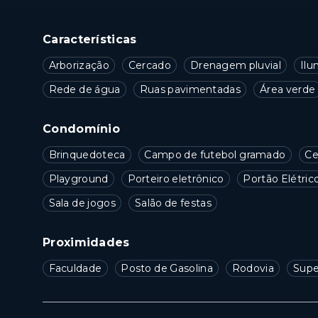
Características
Arborização
Cercado
Drenagem pluvial
Ilu
Rede de água
Ruas pavimentadas
Área verde
Condomínio
Brinquedoteca
Campo de futebol gramado
Ce
Playground
Porteiro eletrônico
Portão Elétric
Sala de jogos
Salão de festas
Proximidades
Faculdade
Posto de Gasolina
Rodovia
Sup