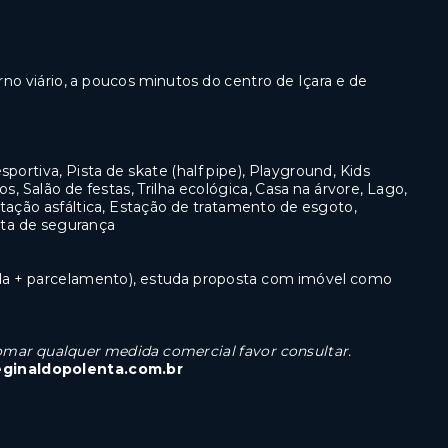
no viário, a poucos minutos do centro de Içara e de
portiva, Pista de skate (half pipe), Playground, Kids
s, Salão de festas, Trilha ecológica, Casa na árvore, Lago,
ntação asfáltica, Estação de tratamento de esgoto,
ita de segurança
da + parcelamento), estuda proposta com imóvel como
 tomar qualquer medida comercial favor consultar.
eginaldopolenta.com.br