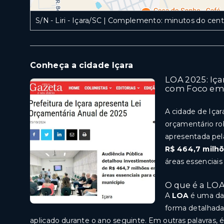
S/N - Liri - Içara/SC | Complemento: minutos do cent
Conheça a cidade Içara
LOA 2025: Iç
com Foco em 
A cidade de Iça
orçamentário ro
apresentada pela
R$ 464,7 milh
áreas essenciais
O que é a LO
A
LOA
é uma das
forma detalhada,
aplicado durante o ano seguinte. Em outras palavras, 