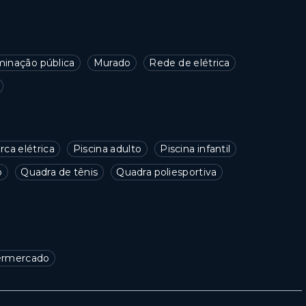
minação pública
Murado
Rede de elétrica
rca elétrica
Piscina adulto
Piscina infantil
o
Quadra de tênis
Quadra poliesportiva
ermercado