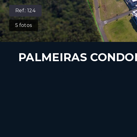
Ref.:
124
5
fotos
PALMEIRAS CONDO
R$900.000
/
VENDA