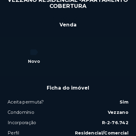
VEZZANO RESIDENCIAL -APARTAMENTO
COBERTURA
R$789.807
Venda
Novo
Ficha do imóvel
Aceita permuta?
Sim
Condomínio
Vezzano
Incorporação
R-2-76.742
Perfil
Residencial/Comercial