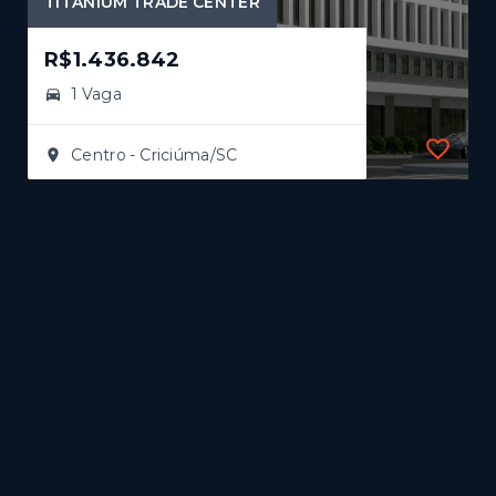
TITANIUM TRADE CENTER
AL
R$1.436.842
1 Vaga
Centro - Criciúma/SC