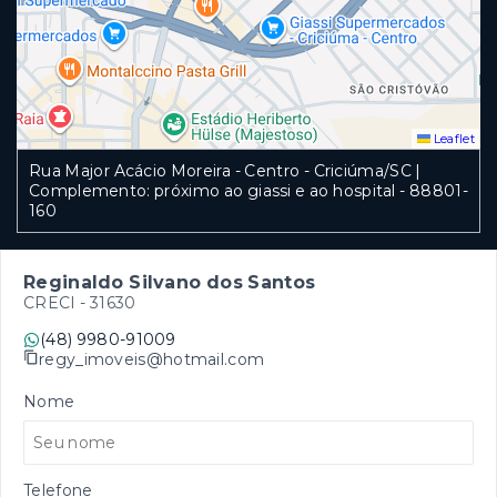
Leaflet
Rua Major Acácio Moreira - Centro - Criciúma/SC |
Complemento: próximo ao giassi e ao hospital
- 88801-
160
Reginaldo Silvano dos Santos
CRECI -
31630
(48) 9980-91009
regy_imoveis@hotmail.com
Nome
Telefone