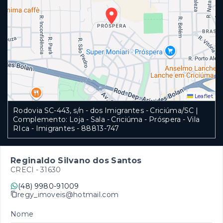
Leaflet
Rodovia SC-443, s/n - dos Imigrantes - Criciúma/SC |
Complemento: Loja - Sala - Criciúma - Próspera - Vila
RIca - Imigrantes
- 88813-747
Reginaldo Silvano dos Santos
CRECI -
31630
(48) 9980-91009
regy_imoveis@hotmail.com
Nome