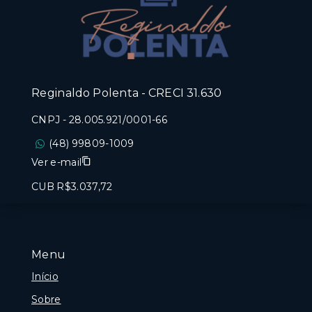
Reginaldo Polenta - CRECI 31.630
CNPJ
-
28.005.921/0001-66
(48) 99809-1009
Ver e-mail
CUB R$3.037,72
Menu
Início
Sobre