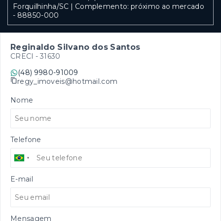
Forquilhinha/SC | Complemento: próximo ao mercado
- 88850-000
Reginaldo Silvano dos Santos
CRECI -
31630
(48) 9980-91009
regy_imoveis@hotmail.com
Nome
Telefone
E-mail
Mensagem