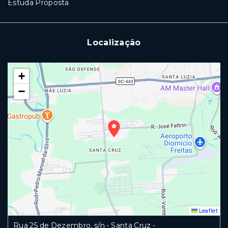
Estuda Proposta
Localização
+
−
Leaflet
Rua 25 de Dezembro, s/n - Santa Cruz -