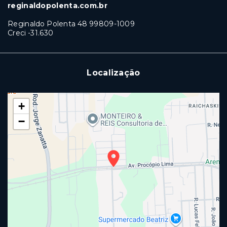
reginaldopolenta.com.br
Reginaldo Polenta 48 99809-1009
Creci -31.630
Localização
+
−