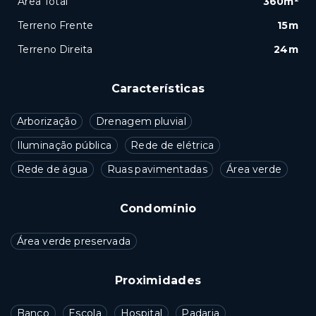
Área Total
360m²
Terreno Frente
15m
Terreno Direita
24m
Características
Arborização
Drenagem pluvial
Iluminação pública
Rede de elétrica
Rede de água
Ruas pavimentadas
Área verde
Condomínio
Área verde preservada
Proximidades
Banco
Escola
Hospital
Padaria