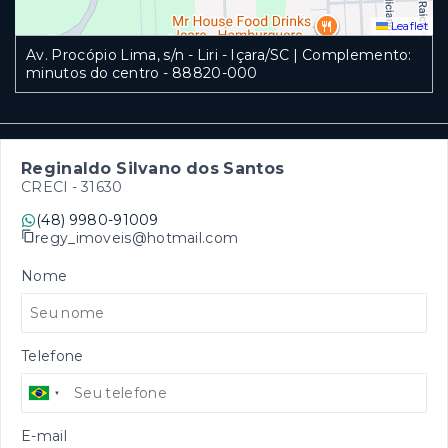
Leaflet
Av. Procópio Lima, s/n - Liri - Içara/SC | Complemento:
minutos do centro
- 88820-000
Reginaldo Silvano dos Santos
CRECI -
31630
(48) 9980-91009
regy_imoveis@hotmail.com
Nome
Telefone
E-mail