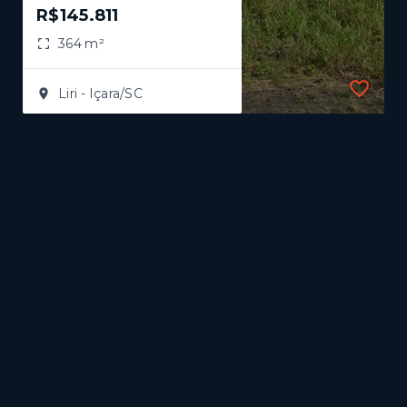
R$145.811
364 m²
Liri - Içara/SC