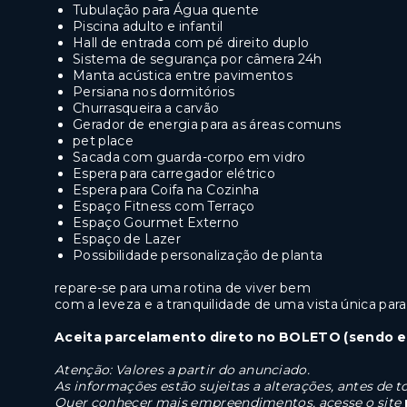
Tubulação para Água quente
Piscina adulto e infantil
Hall de entrada com pé direito duplo
Sistema de segurança por câmera 24h
Manta acústica entre pavimentos
Persiana nos dormitórios
Churrasqueira a carvão
Gerador de energia para as áreas comuns
pet place
Sacada com guarda-corpo em vidro
Espera para carregador elétrico
Espera para Coifa na Cozinha
Espaço Fitness com Terraço
Espaço Gourmet Externo
Espaço de Lazer
Possibilidade personalização de planta
repare-se para uma rotina de viver bem
com a leveza e a tranquilidade de uma vista única para
Aceita parcelamento direto no BOLETO (sendo e
Atenção: Valores a partir do anunciado.
As informações estão sujeitas a alterações, antes de
Quer conhecer mais empreendimentos, acesse o site