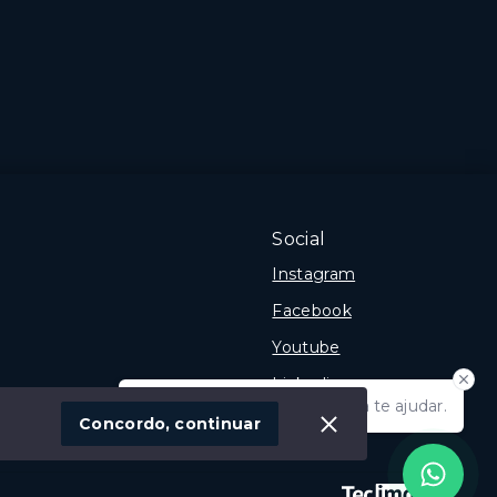
BELFIORE RESIDENCIAL
R$1.500.634
3 Dormitórios, sendo 1
suíte
2 Vagas
155 m²
Michel - Criciúma/SC
Social
Instagram
Facebook
Youtube
Linkedin
Olá! Estamos disponíveis para te ajudar.
 Imóvel
Concordo, continuar