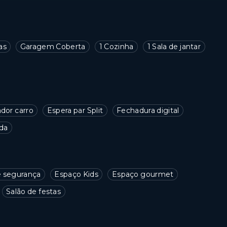
as
Garagem Coberta
1 Cozinha
1 Sala de jantar
ador carro
Espera par Split
Fechadura digital
da
 segurança
Espaço Kids
Espaço gourmet
Salão de festas