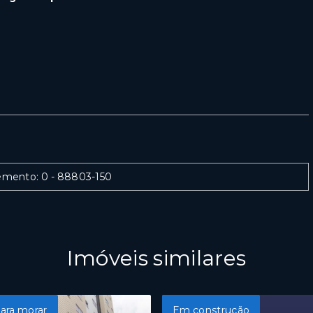
lemento: 0
- 88803-150
Imóveis similares
ara morar
Em construção