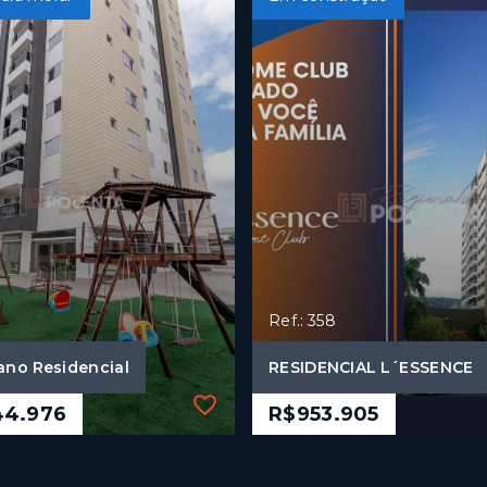
Ref.: 358
ano Residencial
RESIDENCIAL L´ESSENCE
44.976
R$953.905
Ref.: 358