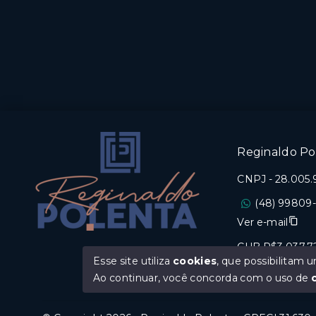
PARCO SAVELLO RESIDENCIAL
Venezzi
R$856.637
R$1.0
3 Dormitórios, sendo 2
3 Dor
suítes
suíte
1 Vaga
2 Va
94 m²
93 m
Michel - Criciúma/SC
Centr
Reginaldo Pol
CNPJ
-
28.005.
(48) 99809
Ver e-mail
CUB R$3.037,7
Esse site utiliza
cookies
, que possibilitam
Ao continuar, você concorda com o uso de