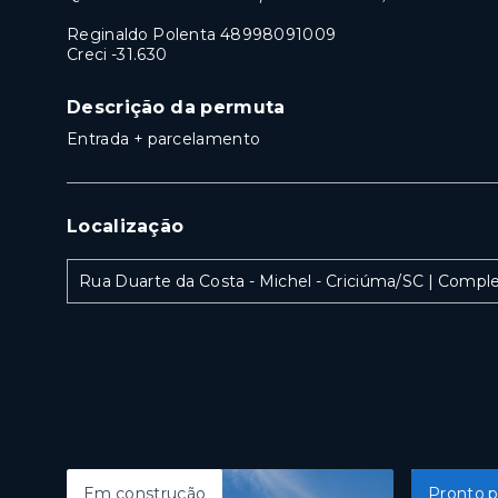
Reginaldo Polenta 48998091009
Creci -31.630
Descrição da permuta
Entrada + parcelamento
Localização
Rua Duarte da Costa - Michel - Criciúma/SC | Comp
Em construção
Pronto p