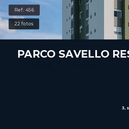
Ref.:
456
22
fotos
PARCO SAVELLO RE
R$999.410
/
VENDA
3
, 