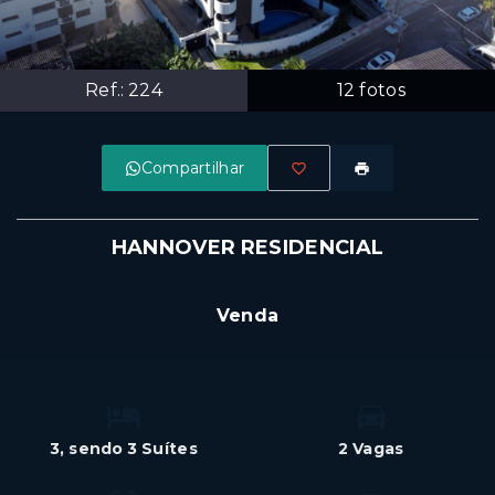
Ref.:
224
12
fotos
Compartilhar
HANNOVER RESIDENCIAL
R$1.842.894
Venda
3
, sendo 3 Suítes
2 Vagas