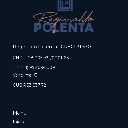
Reginaldo Polenta - CRECI 31.630
CNPJ
-
28.005.921/0001-66
(48) 99809-1009
Ver e-mail
CUB R$3.037,72
Menu
Início