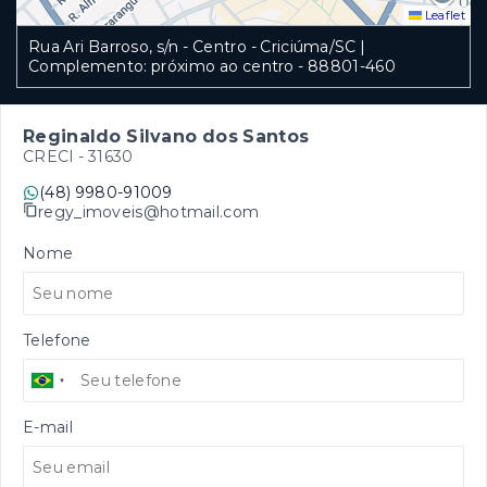
Leaflet
Rua Ari Barroso, s/n - Centro - Criciúma/SC |
Complemento: próximo ao centro
- 88801-460
Reginaldo Silvano dos Santos
CRECI -
31630
(48) 9980-91009
regy_imoveis@hotmail.com
Nome
Telefone
E-mail