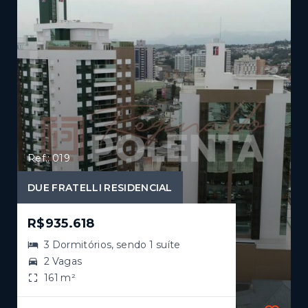
Ref.: 019
DUE FRATELLI RESIDENCIAL
R$935.618
3 Dormitórios, sendo 1 suíte
2 Vagas
161 m²