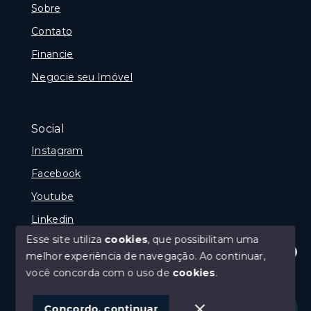
Sobre
Contato
Financie
Negocie seu Imóvel
Social
Instagram
Facebook
Youtube
Linkedin
Esse site utiliza
cookies
, que possibilitam uma
melhor experiência de navegação.
Ao continuar,
Olá! Estamos disponíveis para te ajudar.
você concorda com o uso de
cookies
.
© Copyright 2026 - Reginaldo Polenta - CRECI 31.630
- Todos os direitos reservados
Concordo, continuar