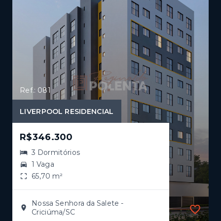
Ref.: 081
LIVERPOOL RESIDENCIAL
R$346.300
3 Dormitórios
1 Vaga
65,70 m²
Nossa Senhora da Salete -
Criciúma/SC