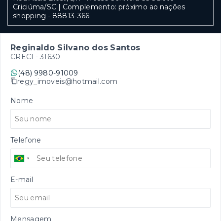
Criciúma/SC | Complemento: próximo ao nações
shopping
- 88813-366
Reginaldo Silvano dos Santos
CRECI -
31630
(48) 9980-91009
regy_imoveis@hotmail.com
Nome
Telefone
E-mail
Mensagem