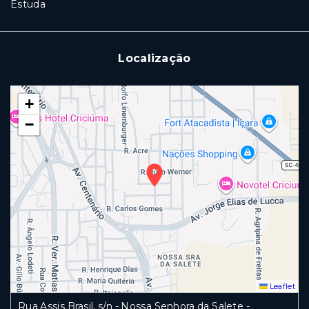
Estuda
Localização
+
−
Leaflet
Rua Assis Brasil, s/n - Nossa Senhora da Salete -