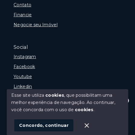
Contato
Financie
Negocie seu Imóvel
Social
Instagram
Facebook
Youtube
Linkedin
Esse site utiliza
cookies
, que possibilitam uma
melhor experiência de navegação.
Ao continuar,
Olá! Estamos disponíveis para te ajudar.
você concorda com o uso de
cookies
.
© Copyright 2026 - Reginaldo Polenta - CRECI 31.630
- Todos os direitos reservados
Concordo, continuar
SITE PARA IMOBILIARIA