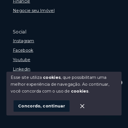
Financie
Negocie seu Imóvel
Social
Instagram
Facebook
Youtube
Linkedin
Esse site utiliza
cookies
, que possibilitam uma
melhor experiência de navegação.
Ao continuar,
Olá! Estamos disponíveis para te ajudar.
você concorda com o uso de
cookies
.
© Copyright 2026 - Reginaldo Polenta - CRECI 31.630
- Todos os direitos reservados
Concordo, continuar
SITE PARA IMOBILIARIA