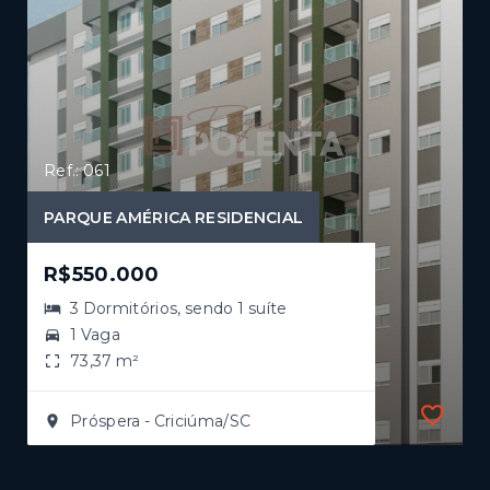
Ref.: 061
PARQUE AMÉRICA RESIDENCIAL
R$550.000
3 Dormitórios, sendo 1 suíte
1 Vaga
73,37 m²
Próspera - Criciúma/SC