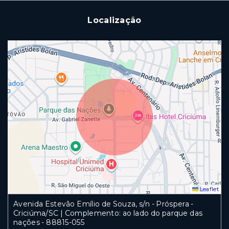
Localização
Leaflet
Avenida Estevão Emílio de Souza, s/n - Próspera -
Criciúma/SC | Complemento: ao lado do parque das
nações
- 88815-055