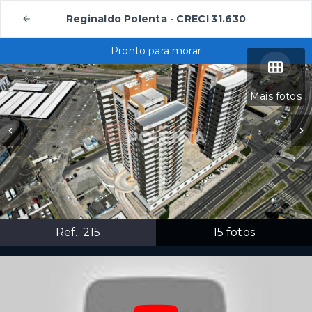
Reginaldo Polenta - CRECI 31.630
Pronto para morar
Mais fotos
Ref.:
215
15
fotos