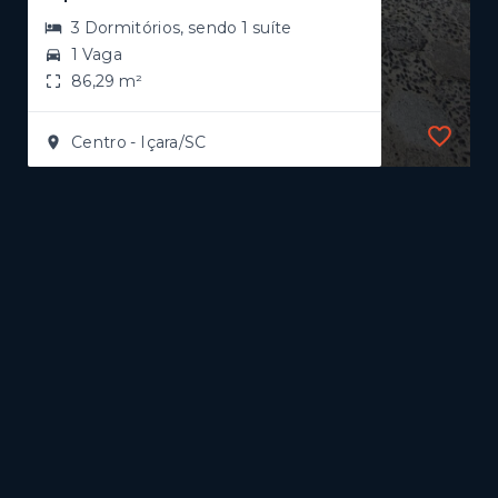
3 Dormitórios, sendo 1 suíte
1 Vaga
86,29 m²
Centro - Içara/SC