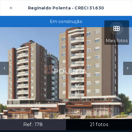
Reginaldo Polenta - CRECI 31.630
Em construção
Mais fotos
Ref.:
178
21
fotos