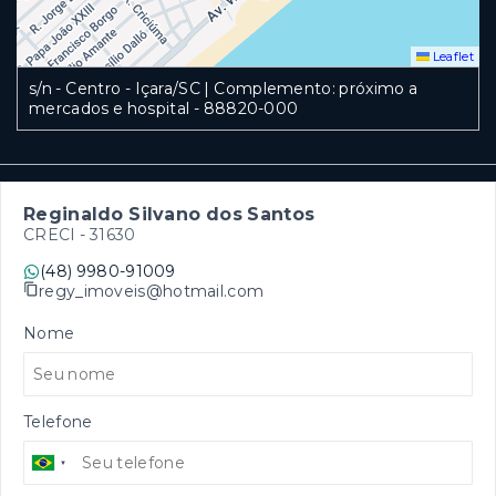
Leaflet
s/n - Centro - Içara/SC | Complemento: próximo a
mercados e hospital
- 88820-000
Reginaldo Silvano dos Santos
CRECI -
31630
(48) 9980-91009
regy_imoveis@hotmail.com
Nome
Telefone