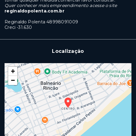
tomar qualquer medida comercial favor consultar.
Quer conhecer mais empreendimento acesse o site
reginaldopolenta.com.br
Reginaldo Polenta 48998091009
Creci -31.630
Localização
+
−