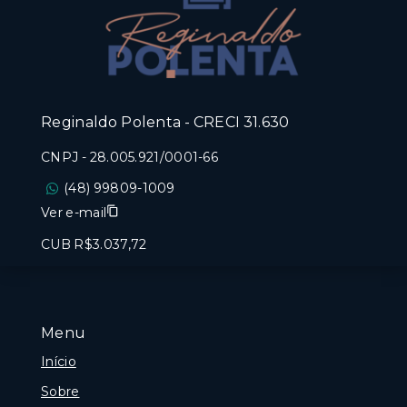
Reginaldo Polenta - CRECI 31.630
CNPJ
-
28.005.921/0001-66
(48) 99809-1009
Ver e-mail
CUB R$3.037,72
Menu
Início
Sobre