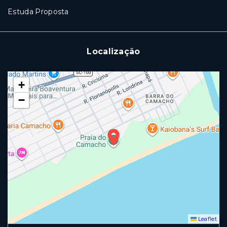
Estuda Proposta
Localização
+
−
Leaflet