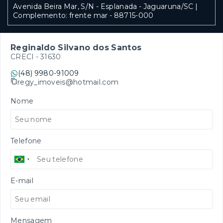
Avenida Beira Mar, S/N - Esplanada - Jaguaruna/SC |
Complemento: frente mar
- 88715-000
Reginaldo Silvano dos Santos
CRECI -
31630
(48) 9980-91009
regy_imoveis@hotmail.com
Nome
Telefone
E-mail
Mensagem