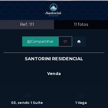
Ref.:
111
11
fotos
Compartilhar
SANTORINI RESIDENCIAL
R$574.129
Venda
03
, sendo 1 Suíte
1 Vaga