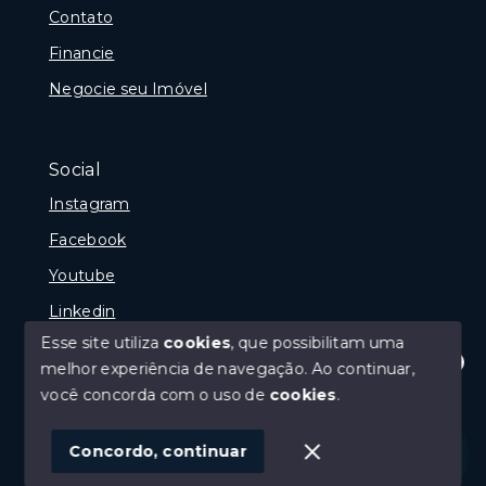
Contato
Financie
Negocie seu Imóvel
Social
Instagram
Facebook
Youtube
Linkedin
Esse site utiliza
cookies
, que possibilitam uma
melhor experiência de navegação.
Ao continuar,
Olá! Estamos disponíveis para te ajudar.
você concorda com o uso de
cookies
.
© Copyright 2026 - Reginaldo Polenta - CRECI 31.630
- Todos os direitos reservados
Concordo, continuar
SITE PARA IMOBILIARIA