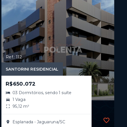
Ref.: 112
SANTORINI RESIDENCIAL
R$650.072
03 Dormitórios, sendo 1 suíte
1 Vaga
95,12 m²
Esplanada - Jaguaruna/SC