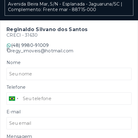
Avenida Beira Mar, S/N - Esplanada - Jaguaruna/SC |
Complemento: Frente mar
- 88715-000
Reginaldo Silvano dos Santos
CRECI -
31630
(48) 9980-91009
regy_imoveis@hotmail.com
Nome
Telefone
E-mail
Mensagem