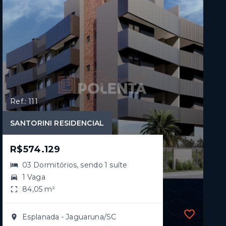
Ref.: 111
SANTORINI RESIDENCIAL
R$574.129
03 Dormitórios, sendo 1 suíte
1 Vaga
84,05 m²
Esplanada - Jaguaruna/SC