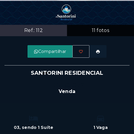
Ref.:
112
11
fotos
Compartilhar
SANTORINI RESIDENCIAL
R$650.072
Venda
03
, sendo 1 Suíte
1 Vaga