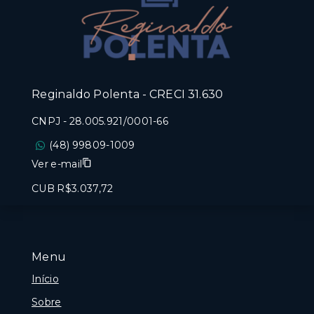
Reginaldo Polenta - CRECI 31.630
CNPJ
-
28.005.921/0001-66
(48) 99809-1009
Ver e-mail
CUB R$3.037,72
Menu
Início
Sobre