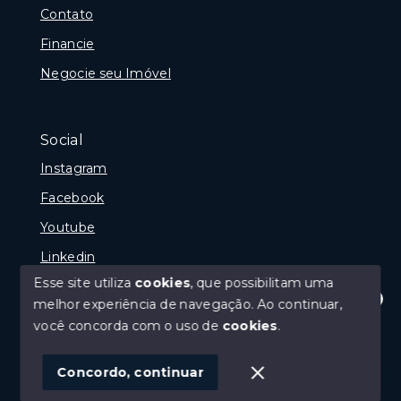
Contato
Financie
Negocie seu Imóvel
Social
Instagram
Facebook
Youtube
Linkedin
Esse site utiliza
cookies
, que possibilitam uma
melhor experiência de navegação.
Ao continuar,
Olá! Estamos disponíveis para te ajudar.
você concorda com o uso de
cookies
.
© Copyright 2026 - Reginaldo Polenta - CRECI 31.630
- Todos os direitos reservados
Concordo, continuar
SITE PARA IMOBILIARIA