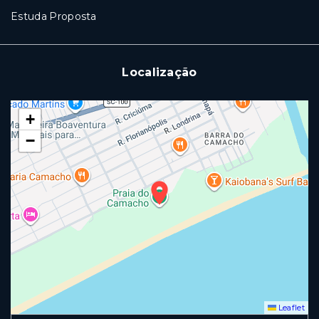
Estuda Proposta
Localização
+
−
Leaflet