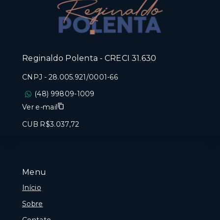
Reginaldo Polenta - CRECI 31.630
CNPJ
-
28.005.921/0001-66
(48) 99809-1009
Ver e-mail
CUB R$3.037,72
Menu
Início
Sobre
Contato