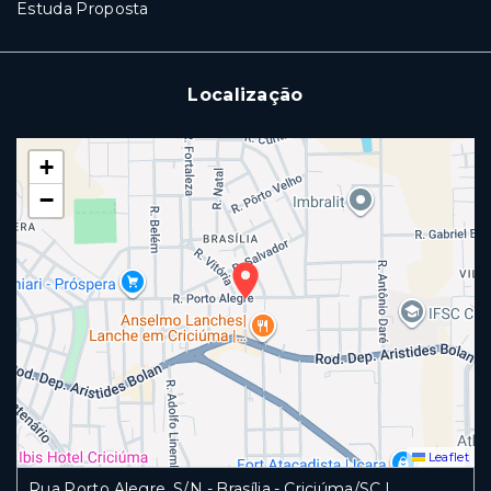
Estuda Proposta
Localização
+
−
Leaflet
Rua Porto Alegre, S/N - Brasília - Criciúma/SC |