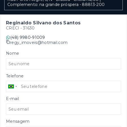
Complemento: na grande próspera
- 88813-200
Reginaldo Silvano dos Santos
CRECI -
31630
(48) 9980-91009
regy_imoveis@hotmail.com
Nome
Telefone
E-mail
Mensagem