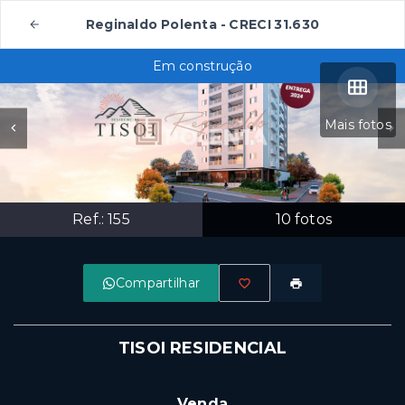
Reginaldo Polenta - CRECI 31.630
Em construção
Mais fotos
Ref.:
155
10
fotos
Compartilhar
TISOI RESIDENCIAL
R$440.469
Venda