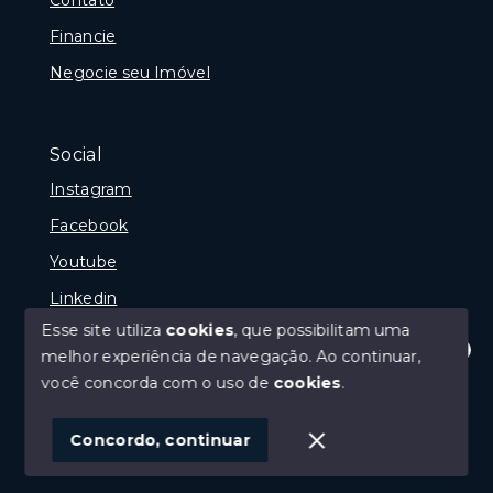
Financie
Negocie seu Imóvel
Social
Instagram
Facebook
Youtube
Linkedin
Esse site utiliza
cookies
, que possibilitam uma
melhor experiência de navegação.
Ao continuar,
Olá! Estamos disponíveis para te ajudar.
você concorda com o uso de
cookies
.
© Copyright 2026 - Reginaldo Polenta - CRECI 31.630
- Todos os direitos reservados
Concordo, continuar
SITE PARA IMOBILIARIA