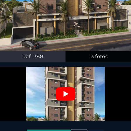
Ref.:
388
13
fotos