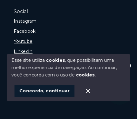
Social
Instagram
Facebook
Youtube
Linkedin
Esse site utiliza
cookies
, que possibilitam uma
melhor experiência de navegação.
Ao continuar,
Olá! Estamos disponíveis para te ajudar.
você concorda com o uso de
cookies
.
© Copyright 2026 - Reginaldo Polenta - CRECI 31.630
- Todos os direitos reservados
Concordo, continuar
SITE PARA IMOBILIARIA
Início
Histórico
Favoritos