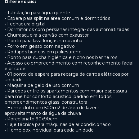
Diferenciais:
• Tubulação para água quente
• Espera para split na área comum e dormitórios
• Fechadura digital
• Dormitórios com persianas integra- das automatizadas
• Churrasqueira a carvão com exaustor
• Ponto para lava-louças na cozinha
• Forro em gesso com negativo
• Rodapés brancos em poliestireno
• Ponto para ducha higiênica e nicho nos banheiros
• Acesso ao empreendimento com reconhecimento facial
e qr code
• 01 ponto de espera para recarga de carros elétricos por
unidade
• Máquina de gelo de uso comum
• Paredes entre os apartamentos com maior espessura
para melhor conforto acústico, padrão em todos
empreendimentos giassi construtora
• Home club com 500m2 de área de lazer •
aproveitamento da água da chuva
• Porcelanato 90x90cm
• Laje técnica para máquinas de ar condicionado
• Home box individual para cada unidade