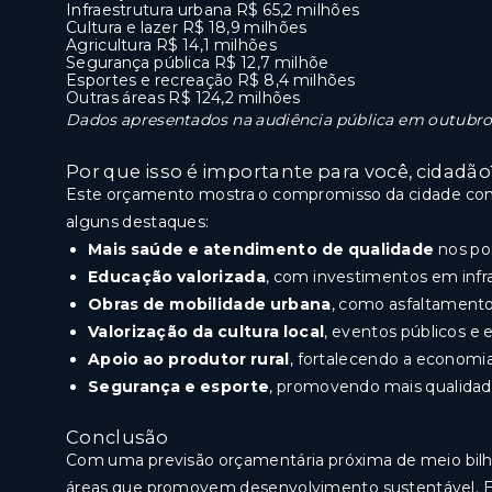
Infraestrutura urbana R$ 65,2 milhões
Cultura e lazer R$ 18,9 milhões
Agricultura R$ 14,1 milhões
Segurança pública R$ 12,7 milhõe
Esportes e recreação R$ 8,4 milhões
Outras áreas R$ 124,2 milhões
Dados apresentados na audiência pública em outubro 
Por que isso é importante para você, cidadão
Este orçamento mostra o compromisso da cidade com 
alguns destaques:
Mais saúde e atendimento de qualidade
nos pos
Educação valorizada
, com investimentos em infra
Obras de mobilidade urbana
, como asfaltamento
Valorização da cultura local
, eventos públicos e 
Apoio ao produtor rural
, fortalecendo a economia
Segurança e esporte
, promovendo mais qualidade
Conclusão
Com uma previsão orçamentária próxima de meio bilhã
áreas que promovem desenvolvimento sustentável. Es