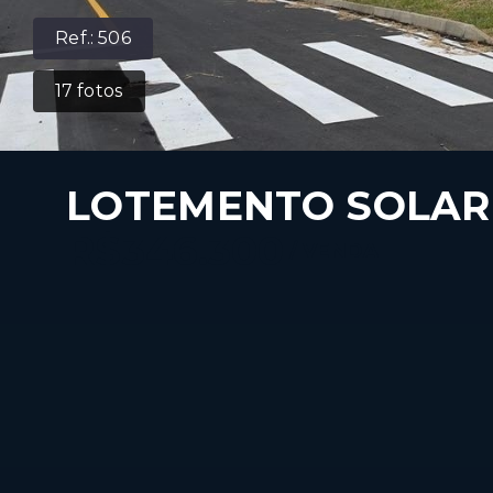
Ref.:
506
17
fotos
LOTEMENTO SOLAR
R$346.300
/
VENDA