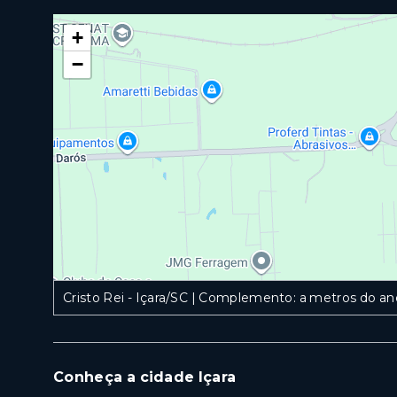
+
−
Cristo Rei - Içara/SC | Complemento: a metros do ane
Conheça a cidade Içara