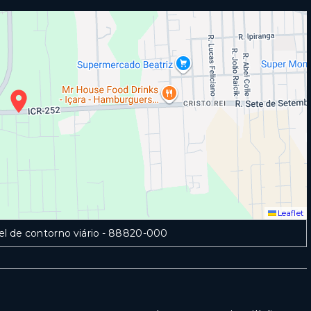
Leaflet
l de contorno viário
- 88820-000