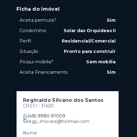
Ficha do imóvel
Aceita permuta?
Sim
Condomínio
Solar das Orquideas II
Perfil
Residencial/Comercial
Situação
Pronto para construir
Possui mobília?
Sem mobília
Aceita Financiamento
Sim
Reginaldo Silvano dos Santos
CRECI -
31630
(48) 9980-91009
regy_imoveis@hotmail.com
Nome