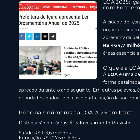
LOA 2025: Iç
com Foco em 
A cidade de Iça
orçamentário ro
apresentada pela
R$ 464,7 milh
áreas essenciais
O que é a LO
A
LOA
é uma das
forma detalhada,
aplicado durante o ano seguinte. Em outras palavras, 
prioridades, dados técnicos e participação da sociedad
Principais números da LOA 2025 em Içara:
Distribuição por áreas: ÁreaInvestimento Previsto
Saúde R$ 113,6 milhões
Educação R$ 107,5 milhões