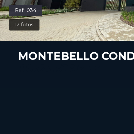
Ref.:
034
12
fotos
MONTEBELLO COND
R$525.526
/
VENDA