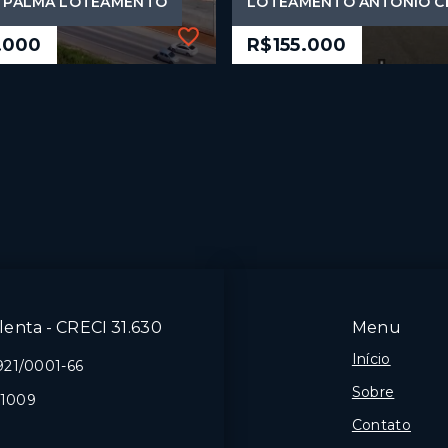
DI PALMA LOTEAMENTO
LOTEAMENTO ANTONIO C
.000
R$155.000
Ref.: 394
DI PALMA LOTEAMENTO
LOTEAMENTO ANTONIO C
.000
R$155.000
m²
465 m²
m das Palmeiras -
Boa Vista - Cocal do
 do Sul/SC
Sul/SC
enta - CRECI 31.630
Menu
Início
921/0001-66
Sobre
-1009
Contato