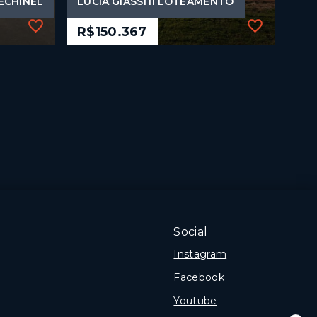
ECHINEL
LUCIA GIASSI II LOTEAMENTO
R$150.367
Ref.: 513
ECHINEL
LUCIA GIASSI II LOTEAMENTO
R$150.367
360 m²
Centro - Cocal do Sul/SC
Social
Instagram
Facebook
Youtube