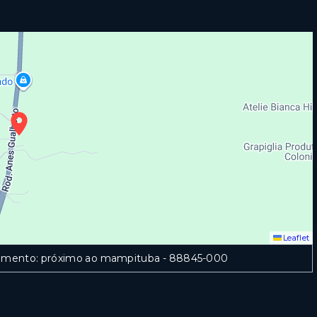
Leaflet
mplemento: próximo ao mampituba
- 88845-000