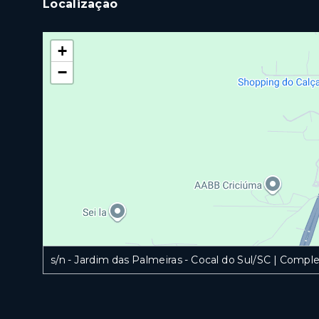
Localização
+
−
s/n - Jardim das Palmeiras - Cocal do Sul/SC | Co