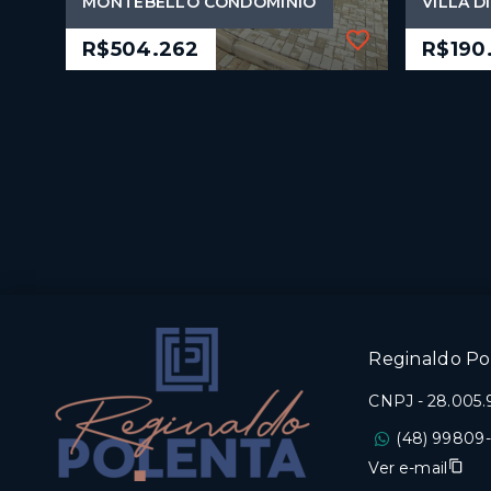
MONTEBELLO CONDOMÍNIO
VILLA 
R$504.262
R$190
Ref.: 035
Ref.: 282
MONTEBELLO CONDOMÍNIO
VILLA 
R$504.262
R$190
719 m²
365 
Jardim das Palmeiras -
Jardi
Cocal do Sul/SC
Cocal
Reginaldo Pol
CNPJ
-
28.005.
(48) 99809
Ver e-mail