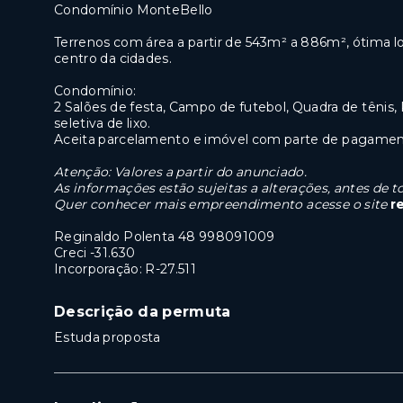
Condomínio MonteBello
Terrenos com área a partir de 543m² a 886m², ótima l
centro da cidades.
Condomínio:
2 Salões de festa, Campo de futebol, Quadra de tênis,
seletiva de lixo.
Aceita parcelamento e imóvel com parte de pagame
Atenção: Valores a partir do anunciado.
As informações estão sujeitas a alterações, antes de
Quer conhecer mais empreendimento acesse o site
r
Reginaldo Polenta 48 998091009
Creci -31.630
Incorporação:
R-27.511
Descrição da permuta
Estuda proposta