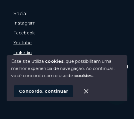
Social
Instagram
Facebook
Youtube
Linkedin
Esse site utiliza
cookies
, que possibilitam uma
melhor experiência de navegação.
Ao continuar,
Olá! Estamos disponíveis para te ajudar.
você concorda com o uso de
cookies
.
© Copyright 2026 - Reginaldo Polenta - CRECI 31.630
- Todos os direitos reservados
Concordo, continuar
SITE PARA IMOBILIARIA
Início
Histórico
Favoritos