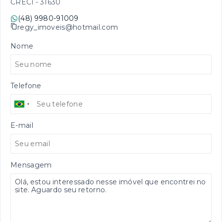
CRECI -
31630
(48) 9980-91009
regy_imoveis@hotmail.com
Nome
Telefone
E-mail
Mensagem