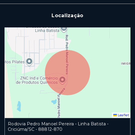
Localização
Leaflet
Rodovia Pedro Manoel Pereira - Linha Batista -
Criciúma/SC
- 88812-870