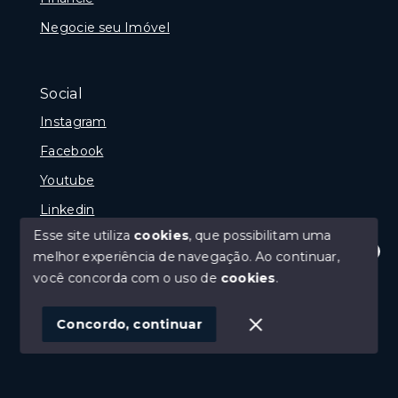
Negocie seu Imóvel
Social
Instagram
Facebook
Youtube
Linkedin
Esse site utiliza
cookies
, que possibilitam uma
melhor experiência de navegação.
Ao continuar,
Olá! Estamos disponíveis para te ajudar.
você concorda com o uso de
cookies
.
© Copyright 2026 - Reginaldo Polenta - CRECI 31.630
- Todos os direitos reservados
Concordo, continuar
SITE PARA IMOBILIARIA