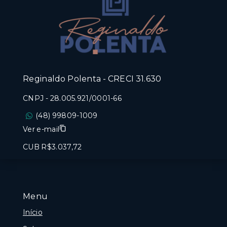
Reginaldo Polenta - CRECI 31.630
CNPJ
-
28.005.921/0001-66
(48) 99809-1009
Ver e-mail
CUB R$3.037,72
Menu
Início