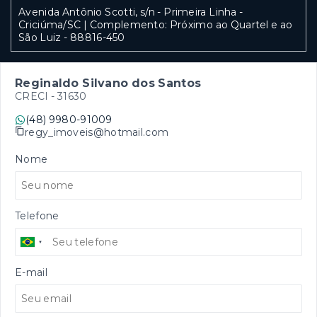
Avenida Antônio Scotti, s/n - Primeira Linha -
Criciúma/SC | Complemento: Próximo ao Quartel e ao
São Luiz
- 88816-450
Reginaldo Silvano dos Santos
CRECI -
31630
(48) 9980-91009
regy_imoveis@hotmail.com
Nome
Telefone
E-mail