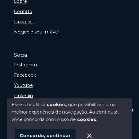
Sobre
Contato
Financie
Negocie seu Imóvel
Social
Instagram
Facebook
Youtube
Linkedin
Esse site utiliza
cookies
, que possibilitam uma
melhor experiência de navegação.
Ao continuar,
Olá! Estamos disponíveis para te ajudar.
você concorda com o uso de
cookies
.
© Copyright 2026 - Reginaldo Polenta - CRECI 31.630
- Todos os direitos reservados
Concordo, continuar
SITE PARA IMOBILIARIA