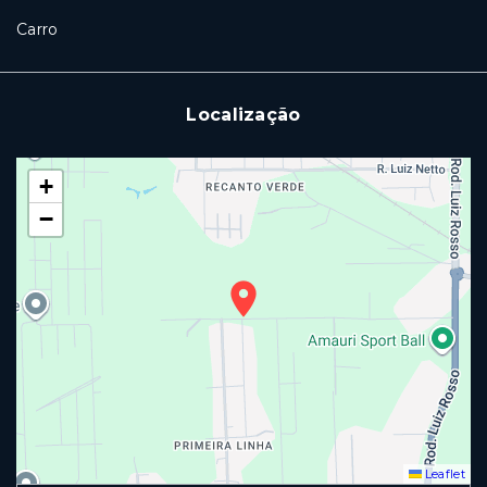
Carro
Localização
+
−
Leaflet