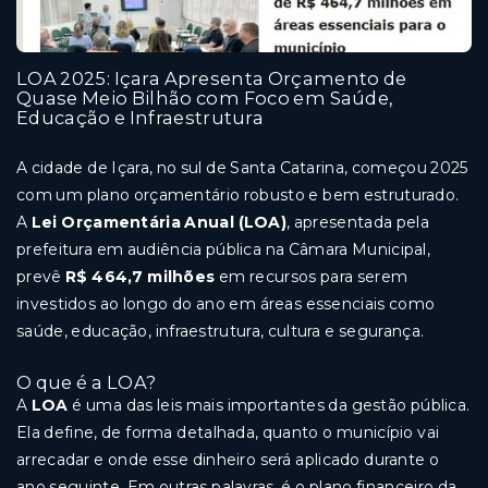
LOA 2025: Içara Apresenta Orçamento de
Quase Meio Bilhão com Foco em Saúde,
Educação e Infraestrutura
A cidade de Içara, no sul de Santa Catarina, começou 2025
com um plano orçamentário robusto e bem estruturado.
A
Lei Orçamentária Anual (LOA)
, apresentada pela
prefeitura em audiência pública na Câmara Municipal,
prevê
R$ 464,7 milhões
em recursos para serem
investidos ao longo do ano em áreas essenciais como
saúde, educação, infraestrutura, cultura e segurança.
O que é a LOA?
A
LOA
é uma das leis mais importantes da gestão pública.
Ela define, de forma detalhada, quanto o município vai
arrecadar e onde esse dinheiro será aplicado durante o
ano seguinte. Em outras palavras, é o plano financeiro da