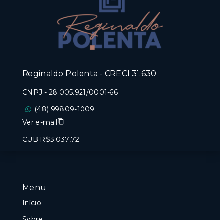
Reginaldo Polenta - CRECI 31.630
CNPJ
-
28.005.921/0001-66
(48) 99809-1009
Ver e-mail
CUB R$3.037,72
Menu
Início
Sobre