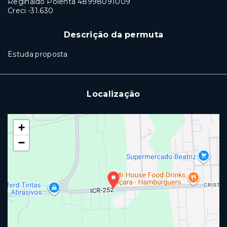
Reginaldo Polenta 48998091009
Creci -31.630
Descrição da permuta
Estuda proposta
Localização
+
−