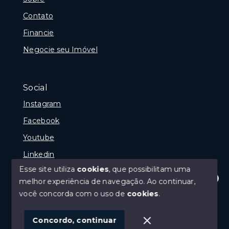
Contato
Financie
Negocie seu Imóvel
Social
Instagram
Facebook
Youtube
Linkedin
Esse site utiliza
cookies
, que possibilitam uma
melhor experiência de navegação.
Ao continuar,
Olá! Estamos disponíveis para te ajudar.
você concorda com o uso de
cookies
.
© Copyright 2026 - Reginaldo Polenta - CRECI 31.630
- Todos os direitos reservados
Concordo, continuar
SITE PARA IMOBILIARIA