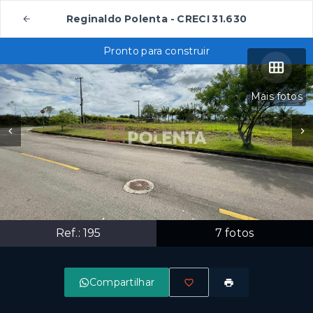
Reginaldo Polenta - CRECI 31.630
Pronto para construir
Mais fotos
Ref.:
195
7
fotos
Compartilhar