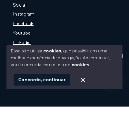
Social
Instagram
Facebook
Youtube
Linkedin
Esse site utiliza
cookies
, que possibilitam uma
melhor experiência de navegação.
Ao continuar,
Olá! Estamos disponíveis para te ajudar.
você concorda com o uso de
cookies
.
© Copyright 2026 - Reginaldo Polenta - CRECI 31.630
- Todos os direitos reservados
Concordo, continuar
SITE PARA IMOBILIARIA
Início
Histórico
Favoritos