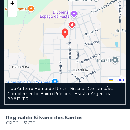
+
−
Leaflet
Rua Antônio Bernardo Rech - Brasília - Criciúma/SC |
Complemento: Bairro Próspera, Brasília, Argentina
-
88813-115
Reginaldo Silvano dos Santos
CRECI -
31630