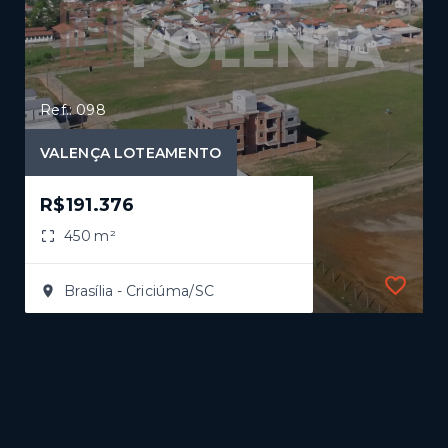
Ref.: 098
RA
VALENÇA LOTEAMENTO
R$191.376
450 m²
Brasília - Criciúma/SC